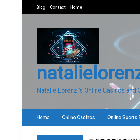
S
Blog
Contact
Home
k
i
p
t
o
c
o
n
natalieloren
t
e
n
Natalie Lorenzi's Online Casinos and 
t
Home
Online Casinos
Online Sports 