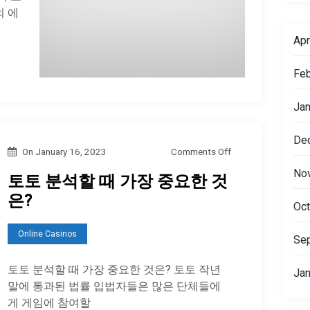
조
의 에
을
직
가
Apr
과
지
브
고
Feb
롱
있
크
Ja
다
스
고
카
De
합
o
On
January 16, 2023
Comments Off
지
니
n
No
노
토토 분석할 때 가장 중요한 것
다
토
에
은?
Oc
토
대
분
해
Online Casinos
Se
석
논
할
의
토토 분석할 때 가장 중요한 것은? 토토 작년
Ja
때
말에 통과된 법률 입법자들은 많은 단체들에
를
가
게 게임에 참여할
하