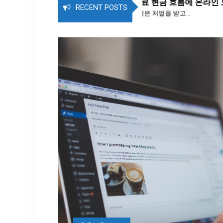
카지노 주식 당첨자들은 무료 현금 흐름에 온라인 노출을 가지고
RECENT POSTS
토토사이트 카지노 주식은 올해 많은 처벌을 받고...