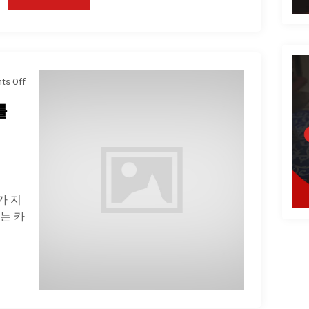
지
노
에
서
o
ts Off
4
n
를
6
온
만
카
5
에
천
서
달
이
카 지
러
득
는 카
,
보
1
는
1
노
만
하
4
우