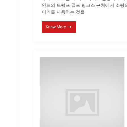
인트의 트럼프 골프 링크스 근처에서 소량
이커를 사용하는 것을
Know More