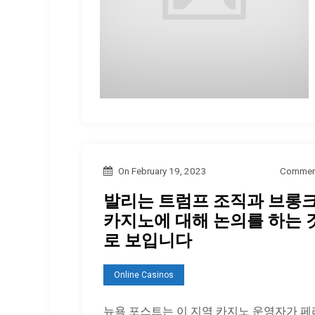
On
February 19, 2023
Commen
발리는 트럼프 조직과 브롱
카지노에 대해 논의를 하는 
로 보입니다
Online Casinos
뉴욕 포스트는 이 지역 카지노 운영자가 페