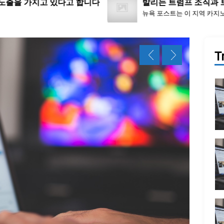
 있다고 합니다
발리는 트럼프 조직과 브롱크스 카지
뉴욕 포스트는 이 지역 카지노 운영자가 페리...
T