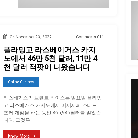
가
라
스
베
o
On
November 23, 2022
Comments Off
가
n
스
플라밍고 라스베이거스 카지
플
로
노에서 46만 5천 달러, 11만 4
라
돌
천 달러 잭팟이 나왔습니다
밍
아
고
옵
Online Casinos
라
니
스
다
라스베가스의 브렌트 와이스는 일요일 플라밍
베
고 라스베가스 카지노에서 미시시피 스터드
이
포커 게임을 하는 동안 465,945달러를 얻었습
거
니다. 그것은
스
카
Know More