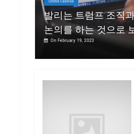
Online Casinos
에 온
발리는 트럼프 조직과
논의를 하는 것으로 
On
February 19, 2023